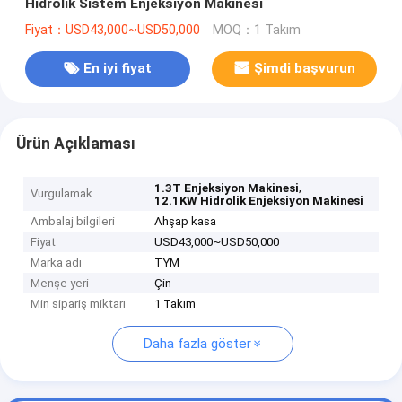
Hidrolik Sistem Enjeksiyon Makinesi
Fiyat：USD43,000~USD50,000
MOQ：1 Takım
En iyi fiyat
Şimdi başvurun
Ürün Açıklaması
,
1.3T Enjeksiyon Makinesi
Vurgulamak
12.1KW Hidrolik Enjeksiyon Makinesi
Ambalaj bilgileri
Ahşap kasa
Fiyat
USD43,000~USD50,000
Marka adı
TYM
Menşe yeri
Çin
Min sipariş miktarı
1 Takım
Daha fazla göster