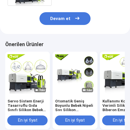
Devam et
Önerilen Ürünler
Servo Sistem Enerji
Otomatik Geniş
Kullanımı Kola
Tasarruflu Gıda
Boyunlu Bebek Nipeli
Verimli Siliko
Sınıfı Silikon Bebek
Sıvı Silikon
Biberon Emzik
Biberon Nipel Emzik
Enjeksiyon Makinesi
Emzik Kalıpla
Emzik LSR
Makinesi
En iyi fiyat
En iyi fiyat
En iyi fiy
Enjeksiyon Makinesi