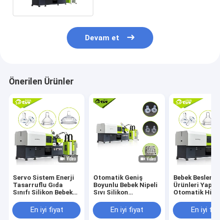
Devam et
Önerilen Ürünler
Servo Sistem Enerji
Otomatik Geniş
Bebek Besleme
Tasarruflu Gıda
Boyunlu Bebek Nipeli
Ürünleri Yapma
Sınıfı Silikon Bebek
Sıvı Silikon
Otomatik Hidro
Biberon Nipel Emzik
Enjeksiyon Makinesi
Sistem Enjeks
Emzik LSR
Makinesi
En iyi fiyat
En iyi fiyat
En iyi fiy
Enjeksiyon Makinesi