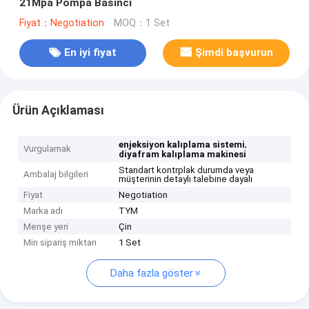
21Mpa Pompa Basıncı
Fiyat：Negotiation
MOQ：1 Set
En iyi fiyat
Şimdi başvurun
Ürün Açıklaması
,
enjeksiyon kalıplama sistemi
Vurgulamak
diyafram kalıplama makinesi
Standart kontrplak durumda veya
Ambalaj bilgileri
müşterinin detaylı talebine dayalı
Fiyat
Negotiation
Marka adı
TYM
Menşe yeri
Çin
Min sipariş miktarı
1 Set
Daha fazla göster