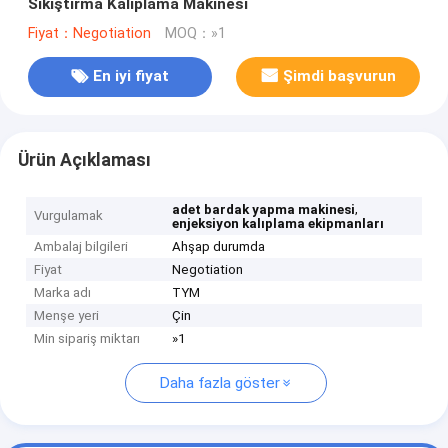
Sıkıştırma Kalıplama Makinesi
Fiyat：Negotiation
MOQ：»1
En iyi fiyat
Şimdi başvurun
Ürün Açıklaması
,
adet bardak yapma makinesi
Vurgulamak
enjeksiyon kalıplama ekipmanları
Ambalaj bilgileri
Ahşap durumda
Fiyat
Negotiation
Marka adı
TYM
Menşe yeri
Çin
Min sipariş miktarı
»1
Daha fazla göster