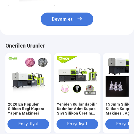
Devam et
Önerilen Ürünler
2020 En Popüler
Yeniden Kullanılabilir
150mm Silikon
Silikon Regl Kupası
Kadınlar Adet Kupası
Silikon Kalıpl
Yapma Makinesi
Sıvı Silikon Üretim
Makinesi, Ağır
Makinesi
Kalıplama Mak
En iyi fiyat
En iyi fiyat
En iyi fiy